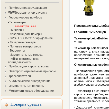
Приборы неразрушающего
контроля
Приборы для энергоаудита
Геодезические приборы
-Тахеометры
Производитель
: Швейц
- Тахеометры Leica
- Нивелиры
Гарантия:
12 месяцев
- Лазерные дальномеры
- GPS / ГЛОНАСС оборудование
Тахеометр
Leica
Builder
углов.
- Лазерные сканеры
- Полевые контроллеры
Тахеометр
Leica
Builder
- Теодолиты
на строительных площа
- Измерительные колеса
обеспечения позиционир
измерений или нет нужд
- Рейки, штативы, вехи,
принадлежности
Отличительные особен
Приборы для строительства
- Великолепная эргоном
Электроизмерительные приборы
прибором даже неопыт
Трассоискатели
лазерный целеуказатель
Аналитическое оборудование
оптика Leica с 30-тикр
любых условиях освещен
Измерительные приборы
Метрологическое оборудование
- Тахеометр Leica имее
строительных работ, н
производить безотража
точки не превысит 30 с
Поверка средств
- Двухосевой компенсат