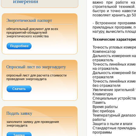
измерений
важно при работе на 
строительной техникой.
быстро и точно навести
позволяет хранить до 50
Энергетический паспорт
- Встроенное программн
прикладных программ, п
обязательный документ для всех
натуру, вычислить площ
предприятий-обладателей
энергетического хозяйства
Технические характери
Точность угловых измер
Компенсатор
Дальность измерения на
отражатель
Точность линейных изм
Опросный лист по энергоаудиту
на отражатель
Дальность измерений бе
опросный лист для расчета стоимости
отражателя
проведения энергоаудита
Точность линейных изм
без отражателя
Увеличение зрительной
Клавиатура
Специальные устройств
Память
Время работы
Вес прибора
Подать заявку
Температурный диапазо
работы
заполните заявку для проведения
Защита о пыли и влаги
энергоаудита
Стандартные прикладн
программы