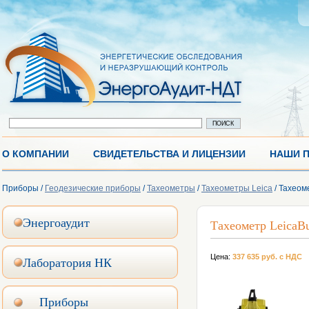
О КОМПАНИИ
СВИДЕТЕЛЬСТВА И ЛИЦЕНЗИИ
НАШИ 
Приборы /
Геодезические приборы
/
Тахеометры
/
Тахеометры Leica
/ Тахеом
Энергоаудит
Тахеометр LeicaBu
Цена:
337 635 руб. с НДС
Лаборатория НК
Приборы